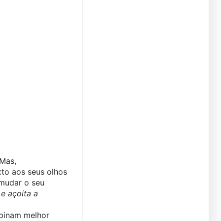
Mas, 
to aos seus olhos 
mudar o seu 
 açoita a 
binam melhor 