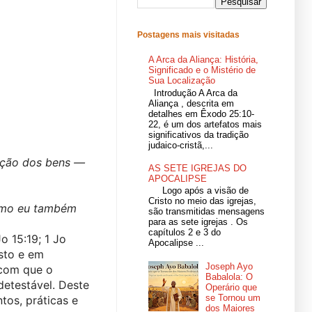
r
Postagens mais visitadas
A Arca da Aliança: História,
Significado e o Mistério de
Sua Localização
Introdução A Arca da
Aliança , descrita em
detalhes em Êxodo 25:10-
22, é um dos artefatos mais
significativos da tradição
judaico-cristã,...
ação dos bens — 
AS SETE IGREJAS DO
APOCALIPSE
Logo após a visão de
Cristo no meio das igrejas,
omo eu também 
são transmitidas mensagens
para as sete igrejas . Os
capítulos 2 e 3 do
o 15:19; 1 Jo 
Apocalipse ...
to e em 
Joseph Ayo
oposição à vontade de Deus. É um sistema de valores de qualquer cultura que faz com que o 
Babalola: O
etestável. Deste 
Operário que
se Tornou um
os, práticas e 
dos Maiores