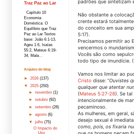
padrões que sintetizam 
Traz Paz ao Lar
Capítulo 10
Não obstante a colocaçã
Economia
crente estará totalmente
Doméstica: O
do conceito em sua ampli
Equilíbrio que Traz
5:17).
Paz ao Lar Textos
base: João 6:1-13,
Precisamos permitir ao E
Ageu 1:6, Isaías
vencermos o mundanismo 
55:2, Mateus 6:19-
Vocês são como sepulcro
34, Mala...
todo tipo de imundície. 
Arquivo do blog
Vamos nos limitar ao pud
►
2026
(137)
Cristo
 disse: “
Ouvistes q
▼
2025
(250)
qualquer que atentar nu
►
novembro
(1)
(
Mateus 5:27-28
). Se ta
intencionalmente de man
►
outubro
(92)
pecaminoso.
►
setembro
(28)
As mulheres, em geral, 
►
agosto
(6)
desejo sexual é imediat
▼
julho
(75)
como, pois, os fixaria n
O Impacto do
que os homens pecam fac
Uso