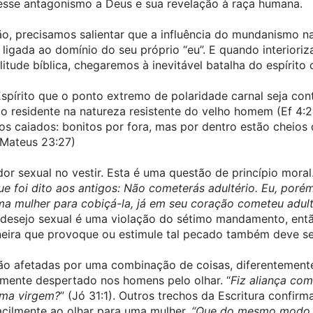
esse antagonismo a Deus e sua revelação à raça humana.
o, precisamos salientar que a influência do mundanismo na
 ligada ao domínio do seu próprio “eu”. E quando interioriz
tude bíblica, chegaremos à inevitável batalha do espírito c
spírito que o ponto extremo de polaridade carnal seja cont
residente na natureza resistente do velho homem (Ef 4:2
s caiados: bonitos por fora, mas por dentro estão cheios 
(Mateus 23:27)
or sexual no vestir. Esta é uma questão de princípio moral
ue foi dito aos antigos: Não cometerás adultério. Eu, porém
ma mulher para cobiçá-la, já em seu coração cometeu adult
l desejo sexual é uma violação do sétimo mandamento, então
eira que provoque ou estimule tal pecado também deve se
são afetadas por uma combinação de coisas, diferentement
amente despertado nos homens pelo olhar. “
Fiz aliança com
uma virgem?
” (Jó 31:1). Outros trechos da Escritura confirm
ilmente ao olhar para uma mulher. 
“Que do mesmo modo a