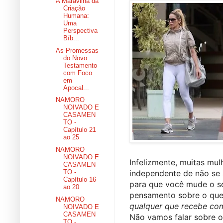
A Maravilha da
Criação
Humana:
Uma
Perspectiva
Bíb...
As Promessas
do Novo
Testamento
com Foco
em
Apocal...
NAMORO
NOIVADO E
CASAMEN
TO -
Capítulo 21
ao 25
NAMORO
NOIVADO E
Infelizmente, muitas mul
CASAMEN
independente de não se a
TO -
Capítulo 16
para que você mude o se
ao 20
pensamento sobre o que 
NAMORO
qualquer que recebe com
NOIVADO E
CASAMEN
Não vamos falar sobre o
TO -