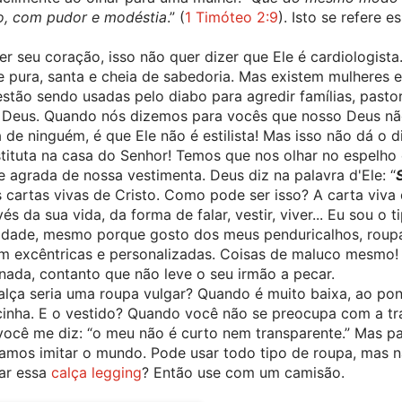
o, com pudor e modéstia
.” (
1 Timóteo 2:9
). Isto se refere e
 seu coração, isso não quer dizer que Ele é cardiologista.
pura, santa e cheia de sabedoria. Mas existem mulheres e
estão sendo usadas pelo diabo para agredir famílias, pastor
 Deus. Quando nós dizemos para vocês que nosso Deus não
de ninguém, é que Ele não é estilista! Mas isso não dá o di
ituta na casa do Senhor! Temos que nos olhar no espelho e
se agrada de nossa vestimenta. Deus diz na palavra d'Ele: “
 cartas vivas de Cristo. Como pode ser isso? A carta viva 
 da sua vida, da forma de falar, vestir, viver... Eu sou o t
idade, mesmo porque gosto dos meus penduricalhos, roupa
m excêntricas e personalizadas. Coisas de maluco mesmo! 
nada, contanto que não leve o seu irmão a pecar.
ça seria uma roupa vulgar? Quando é muito baixa, ao pon
lcinha. E o vestido? Quando você não se preocupa com a tr
ocê me diz: “o meu não é curto nem transparente.” Mas pa
amos imitar o mundo. Pode usar todo tipo de roupa, mas na
ar essa 
calça legging
? Então use com um camisão.