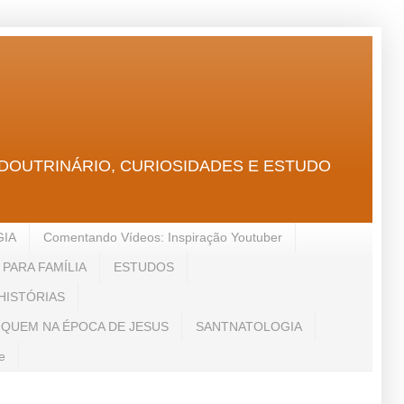
GICO, DOUTRINÁRIO, CURIOSIDADES E ESTUDO
GIA
Comentando Vídeos: Inspiração Youtuber
PARA FAMÍLIA
ESTUDOS
HISTÓRIAS
 QUEM NA ÉPOCA DE JESUS
SANTNATOLOGIA
e