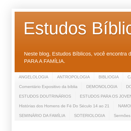
Estudos Bíbli
Neste blog, Estudos Bíblicos, você enco
PARA A FAMÍLIA.
ANGELOLOGIA
ANTROPOLOGIA
BIBLIOGIA
C
Comentário Expositivo da bíblia
DEMONOLOGIA
D
ESTUDOS DOUTRINÁRIOS
ESTUDOS PARA OS JOVE
Histórias dos Homens de Fé Do Século 14 ao 21
NAMO
SEMINÁRIO DA FAMÍLIA
SOTERIOLOGIA
Sermões