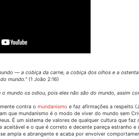
mundo — a cobiça da carne, a cobiça dos olhos e a ostent
 do mundo."
 (1 João 2:16)
, e o mundo os odiou, pois eles não são do mundo, assim c
lmente contra o 
mundanismo
 e faz afirmações a respeito (J
velam que mundanismo é o modo de viver do mundo sem Cris
e aceitável e o que é correto e decente pareça estranho e d
-se ampla e abrangente e acaba por envolver comportament