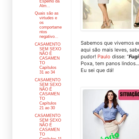
Espelho da
Alm...
Quais são as
virtudes e
os
comportame
ntos
negativo...
Sabemos que vivemos em 
CASAMENTO
aqui são mais leves, sab
SEM SEXO
NÃO É
pudor! 
Paulo
 disse: “
Fug
CASAMEN
Poxa, tem panos lindos...
TO
Capítulos
Eu sei que dá!
31 ao 34
CASAMENTO
SEM SEXO
NÃO É
CASAMEN
TO
Capítulos
21 ao 30
CASAMENTO
SEM SEXO
NÃO É
CASAMEN
TO
Capítulos 11