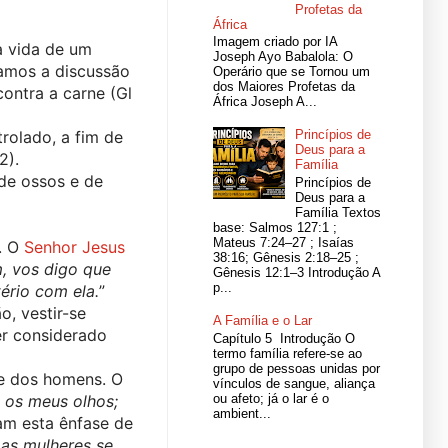
Profetas da
África
Imagem criado por IA
 vida de um 
Joseph Ayo Babalola: O
amos a discussão 
Operário que se Tornou um
dos Maiores Profetas da
ontra a carne (Gl 
África Joseph A...
rolado, a fim de 
Princípios de
Deus para a
2).
Família
de ossos e de 
Princípios de
Deus para a
Família Textos
base: Salmos 127:1 ;
Mateus 7:24–27 ; Isaías
. O 
Senhor Jesus 
38:16; Gênesis 2:18–25 ;
, vos digo que 
Gênesis 12:1–3 Introdução A
p...
ério com ela.
” 
, vestir-se 
A Família e o Lar
r considerado 
Capítulo 5 Introdução O
termo família refere-se ao
grupo de pessoas unidas por
e dos homens. O 
vínculos de sangue, aliança
 os meus olhos; 
ou afeto; já o lar é o
ambient...
am esta ênfase de 
s mulheres se 