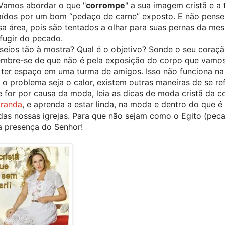
Vamos abordar o que "
corrompe
" a sua imagem cristã e a 
aídos por um bom “pedaço de carne” exposto. E não pense
sa área, pois são tentados a olhar para suas pernas da mes
fugir do pecado.
seios tão à mostra? Qual é o objetivo? Sonde o seu coração
embre-se de que não é pela exposição do corpo que vamos
ter espaço em uma turma de amigos. Isso não funciona na i
o o problema seja o calor, existem outras maneiras de se re
 for por causa da moda, leia as dicas de moda cristã da col
iranda
, e aprenda a estar linda, na moda e dentro do que é
as nossas igrejas. Para que não sejam como o Egito (pecad
a presença do Senhor!