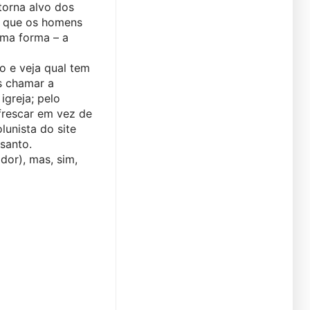
torna alvo dos 
 que os homens 
ma forma – a 
 e veja qual tem 
 chamar a 
greja; pelo 
frescar em vez de 
unista do site 
 santo.
or), mas, sim, 