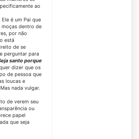
specificamente ao 
 Ele é um Pai que 
 moças dentro de 
es, por não 
 está 
reito de se 
 perguntar para 
Seja santo porque 
quer dizer que os 
ipo de pessoa que 
s loucas e 
Mas nada vulgar. 
to de verem seu 
ansparência ou 
rece papel 
da que seja 