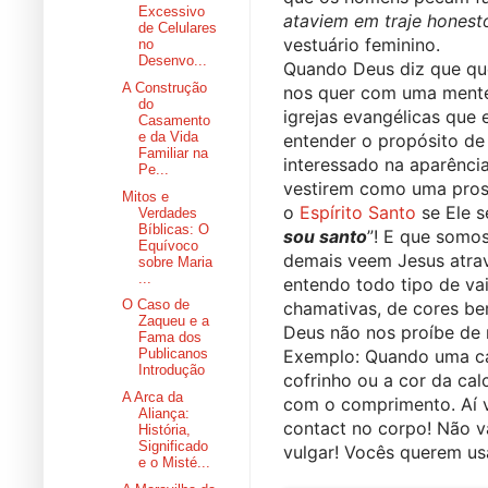
Excessivo
ataviem em traje honest
de Celulares
vestuário feminino.
no
Desenvo...
Quando Deus diz que quer
A Construção
nos quer com uma mente 
do
igrejas evangélicas que 
Casamento
e da Vida
entender o propósito de
Familiar na
interessado na aparência 
Pe...
vestirem como uma prost
Mitos e
o 
Espírito Santo
 se Ele 
Verdades
Bíblicas: O
sou santo
”! E que somos
Equívoco
demais veem Jesus através
sobre Maria
...
entendo todo tipo de va
O Caso de
chamativas, de cores be
Zaqueu e a
Deus não nos proíbe de 
Fama dos
Exemplo: Quando uma cal
Publicanos
Introdução
cofrinho ou a cor da ca
A Arca da
com o comprimento. Aí v
Aliança:
contact no corpo! Não v
História,
Significado
vulgar! Vocês querem us
e o Misté...