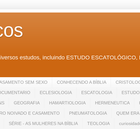
cos
ntra diversos estudos, incluindo ESTUDO ESCATOLÓ
ASAMENTO SEM SEXO
CONHECENDO A BÍBLIA
CRISTOLO
OCUMENTARIO
ECLESIOLOGIA
ESCATOLOGIA
ESTUDO 
NS
GEOGRAFIA
HAMARTIOLOGIA
HERMENEUTICA
RO NOIVADO E CASAMENTO
PNEUMATOLOGIA
QUEM ERA
SÉRIE - AS MULHERES NA BÍBLIA
TEOLOGIA
curiosidad