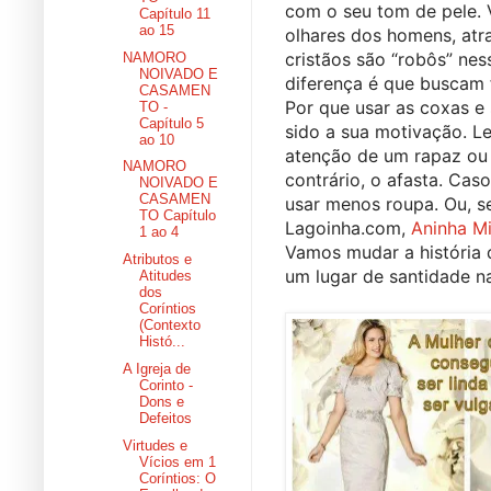
com o seu tom de pele. 
Capítulo 11
ao 15
olhares dos homens, atr
cristãos são “robôs” nes
NAMORO
NOIVADO E
diferença é que buscam 
CASAMEN
Por que usar as coxas e 
TO -
Capítulo 5
sido a sua motivação. L
ao 10
atenção de um rapaz ou 
NAMORO
contrário, o afasta. Cas
NOIVADO E
CASAMEN
usar menos roupa. Ou, se
TO Capítulo
Lagoinha.com, 
Aninha M
1 ao 4
Vamos mudar a história d
Atributos e
um lugar de santidade n
Atitudes
dos
Coríntios
(Contexto
Histó...
A Igreja de
Corinto -
Dons e
Defeitos
Virtudes e
Vícios em 1
Coríntios: O