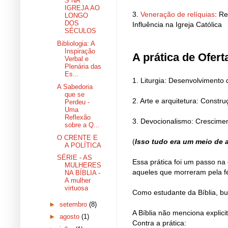
S NA
IGREJA AO
3.
Veneração de relíquias
: Re
LONGO
DOS
Influência na Igreja Católica
SÉCULOS
Bibliologia: A
Inspiração
A prática de Ofer
Verbal e
Plenária das
Es...
1. Liturgia: Desenvolvimento d
A Sabedoria
que se
2. Arte e arquitetura: Cons
Perdeu -
Uma
Reflexão
3. Devocionalismo: Crescime
sobre a Q...
O CRENTE E
(
Isso tudo era um meio de a
A POLÍTICA
SÉRIE - AS
Essa prática foi um passo na
MULHERES
aqueles que morreram pela f
NA BÍBLIA -
A mulher
virtuosa
Como estudante da Bíblia, bus
►
setembro
(8)
A Bíblia não menciona explic
►
agosto
(1)
Contra a prática: