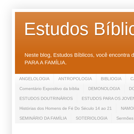
Estudos Bíbli
Neste blog, Estudos Bíblicos, você enco
PARA A FAMÍLIA.
ANGELOLOGIA
ANTROPOLOGIA
BIBLIOGIA
C
Comentário Expositivo da bíblia
DEMONOLOGIA
D
ESTUDOS DOUTRINÁRIOS
ESTUDOS PARA OS JOVE
Histórias dos Homens de Fé Do Século 14 ao 21
NAMO
SEMINÁRIO DA FAMÍLIA
SOTERIOLOGIA
Sermões