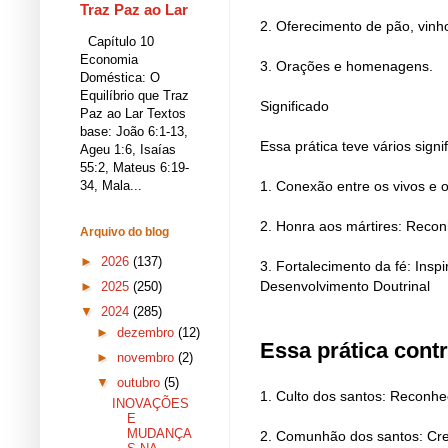
Traz Paz ao Lar
2. Oferecimento de pão, vinho
Capítulo 10
Economia
3. Orações e homenagens.
Doméstica: O
Equilíbrio que Traz
Significado
Paz ao Lar Textos
base: João 6:1-13,
Essa prática teve vários signi
Ageu 1:6, Isaías
55:2, Mateus 6:19-
34, Mala...
1. Conexão entre os vivos e
2. Honra aos mártires: Reconh
Arquivo do blog
►
2026
(137)
3. Fortalecimento da fé: Insp
Desenvolvimento Doutrinal
►
2025
(250)
▼
2024
(285)
►
dezembro
(12)
Essa prática cont
►
novembro
(2)
▼
outubro
(5)
1. Culto dos santos: Reconhe
INOVAÇÕES
E
MUDANÇA
2. Comunhão dos santos: Cren