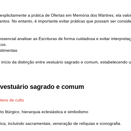
 explicitamente a prática de Ofertas em Memória dos Mártires, ela val
ntos. No entanto, é importante evitar práticas que possam ser conside
essencial analisar as Escrituras de forma cuidadosa e evitar interpre
cos.
stimentas
o início da distinção entre vestuário sagrado e comum, estabelecendo 
.
e vestuário sagrado e comum
tens de culto
o litúrgico, hierarquia eclesiástica e simbolismo
lica, incluindo sacramentais, veneração de relíquias e iconografia.