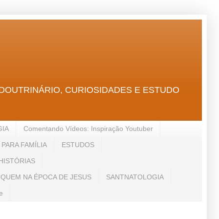
GICO, DOUTRINÁRIO, CURIOSIDADES E ESTUDO
GIA
Comentando Vídeos: Inspiração Youtuber
PARA FAMÍLIA
ESTUDOS
HISTÓRIAS
 QUEM NA ÉPOCA DE JESUS
SANTNATOLOGIA
e