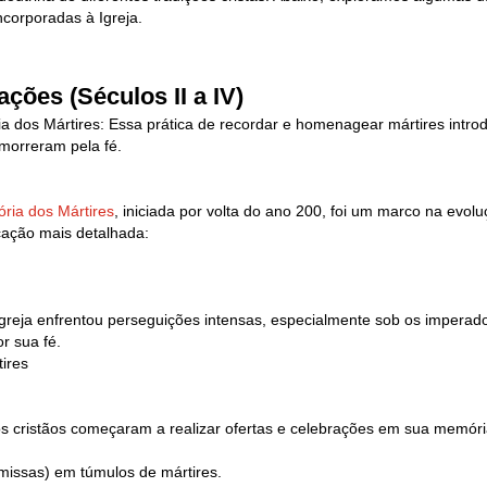
corporadas à Igreja.
ções (Séculos II a IV)
a dos Mártires: Essa prática de recordar e homenagear mártires intr
 morreram pela fé.
ria dos Mártires
, iniciada por volta do ano 200, foi um marco na evolu
icação mais detalhada:
a Igreja enfrentou perseguições intensas, especialmente sob os impera
r sua fé.
ires
s cristãos começaram a realizar ofertas e celebrações em sua memória.
(missas) em túmulos de mártires.