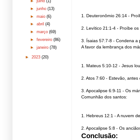
►
julho
(1)
►
junho
(13)
1. Deuteronômio 26:14 - Proí
►
maio
(6)
►
abril
(4)
2. Levítico 21:1-4 - Proíbe 
►
março
(69)
►
fevereiro
(86)
3. Ísaias 57:7-8 - Condena a p
A favor da lembrança dos már
►
janeiro
(78)
►
2023
(20)
1. Mateus 5:10-12 - Jesus lou
2. Atos 7:60 - Estevão, ante
3. Apocalipse 6:9-11 - Os má
Comunhão dos santos:
1. Hebreus 12:1 - A nuvem de
2. Apocalipse 5:8 - Os anciã
Conclusão: