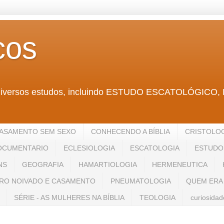
cos
ntra diversos estudos, incluindo ESTUDO ESCATOLÓ
ASAMENTO SEM SEXO
CONHECENDO A BÍBLIA
CRISTOLO
OCUMENTARIO
ECLESIOLOGIA
ESCATOLOGIA
ESTUDO 
NS
GEOGRAFIA
HAMARTIOLOGIA
HERMENEUTICA
RO NOIVADO E CASAMENTO
PNEUMATOLOGIA
QUEM ERA
SÉRIE - AS MULHERES NA BÍBLIA
TEOLOGIA
curiosidad