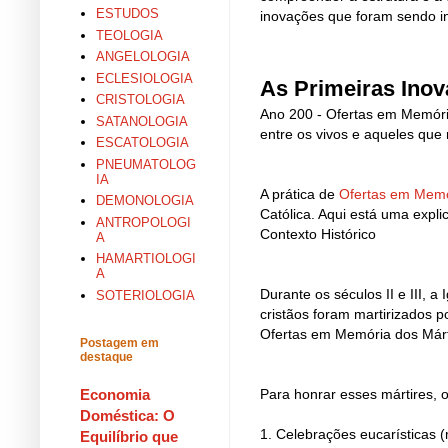
ESTUDOS
inovações que foram sendo in
TEOLOGIA
ANGELOLOGIA
ECLESIOLOGIA
As Primeiras Inova
CRISTOLOGIA
Ano 200 - Ofertas em Memóri
SATANOLOGIA
entre os vivos e aqueles que
ESCATOLOGIA
PNEUMATOLOG
IA
A prática de
Ofertas em Memó
DEMONOLOGIA
Católica. Aqui está uma expl
ANTROPOLOGI
Contexto Histórico
A
HAMARTIOLOGI
A
Durante os séculos II e III, 
SOTERIOLOGIA
cristãos foram martirizados po
Ofertas em Memória dos Márt
Postagem em
destaque
Economia
Para honrar esses mártires, o
Doméstica: O
1. Celebrações eucarísticas 
Equilíbrio que