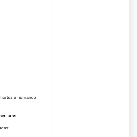
s mortos e honrando
crituras.
adas: