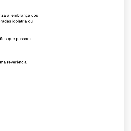
oriza a lembrança dos
radas idolatria ou
tações que possam
uma reverência