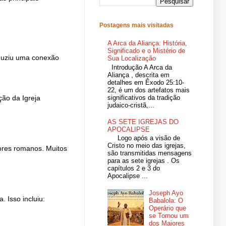
r
Postagens mais visitadas
A Arca da Aliança: História,
Significado e o Mistério de
oduziu uma conexão
Sua Localização
Introdução A Arca da
Aliança , descrita em
detalhes em Êxodo 25:10-
22, é um dos artefatos mais
significativos da tradição
ção da Igreja
judaico-cristã,...
AS SETE IGREJAS DO
APOCALIPSE
Logo após a visão de
Cristo no meio das igrejas,
dores romanos. Muitos
são transmitidas mensagens
para as sete igrejas . Os
capítulos 2 e 3 do
Apocalipse ...
Joseph Ayo
 Isso incluiu:
Babalola: O
Operário que
se Tornou um
dos Maiores