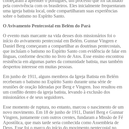
começaram a aprender o português, um processo que foi facilitado
pela convivência com os brasileiros. Eles inicialmente frequentaram
uma igreja batista local, onde compartilharam suas experiências
sobre o batismo no Espírito Santo.
O Avivamento Pentecostal em Belém do Pará
O evento mais marcante na vida desses dois missionários foi o
início do avivamento pentecostal em Belém. Gunnar Vingren e
Daniel Berg começaram a compartilhar as doutrinas pentecostais,
que incluíam o batismo no Espírito Santo com evidência de falar em
línguas, conforme descrito no livro de Atos. Esse ensino encontrou
resistência em algumas partes da comunidade batista, mas também
despertou interesse em muitas pessoas.
Em junho de 1911, alguns membros da Igreja Batista em Belém
receberam o batismo no Espírito Santo durante uma série de
reuniões de oração lideradas por Berg e Vingren. Isso resultou em
um conflito dentro da igreja batista, levando à exclusão dos
missionários e de seus seguidores.
Esse momento de ruptura, no entanto, marcou o nascimento de um
novo movimento. Em 18 de junho de 1911, Daniel Berg e Gunnar
Vingren, juntamente com outros crentes, fundaram a Missão de Fé
Apostólica, que mais tarde seria conhecida como Assembleia de
Deus. Esse foi o marco do início do movimento pentecostal no