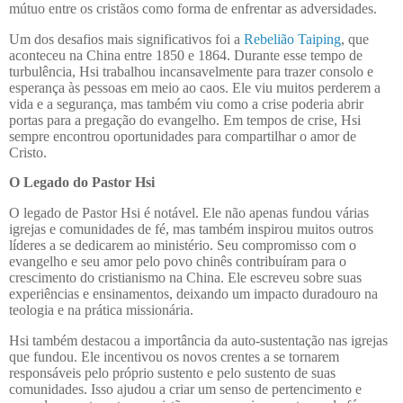
mútuo entre os cristãos como forma de enfrentar as adversidades.
Um dos desafios mais significativos foi a
Rebelião Taiping
, que
aconteceu na China entre 1850 e 1864. Durante esse tempo de
turbulência, Hsi trabalhou incansavelmente para trazer consolo e
esperança às pessoas em meio ao caos. Ele viu muitos perderem a
vida e a segurança, mas também viu como a crise poderia abrir
portas para a pregação do evangelho. Em tempos de crise, Hsi
sempre encontrou oportunidades para compartilhar o amor de
Cristo.
O Legado do Pastor Hsi
O legado de Pastor Hsi é notável. Ele não apenas fundou várias
igrejas e comunidades de fé, mas também inspirou muitos outros
líderes a se dedicarem ao ministério. Seu compromisso com o
evangelho e seu amor pelo povo chinês contribuíram para o
crescimento do cristianismo na China. Ele escreveu sobre suas
experiências e ensinamentos, deixando um impacto duradouro na
teologia e na prática missionária.
Hsi também destacou a importância da auto-sustentação nas igrejas
que fundou. Ele incentivou os novos crentes a se tornarem
responsáveis pelo próprio sustento e pelo sustento de suas
comunidades. Isso ajudou a criar um senso de pertencimento e