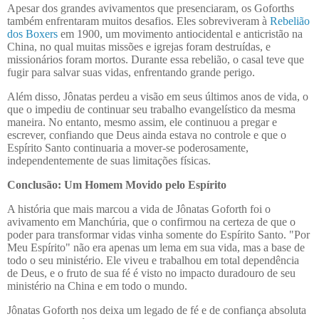
Apesar dos grandes avivamentos que presenciaram, os Goforths
também enfrentaram muitos desafios. Eles sobreviveram à
Rebelião
dos Boxers
em 1900, um movimento antiocidental e anticristão na
China, no qual muitas missões e igrejas foram destruídas, e
missionários foram mortos. Durante essa rebelião, o casal teve que
fugir para salvar suas vidas, enfrentando grande perigo.
Além disso, Jônatas perdeu a visão em seus últimos anos de vida, o
que o impediu de continuar seu trabalho evangelístico da mesma
maneira. No entanto, mesmo assim, ele continuou a pregar e
escrever, confiando que Deus ainda estava no controle e que o
Espírito Santo continuaria a mover-se poderosamente,
independentemente de suas limitações físicas.
Conclusão: Um Homem Movido pelo Espírito
A história que mais marcou a vida de Jônatas Goforth foi o
avivamento em Manchúria, que o confirmou na certeza de que o
poder para transformar vidas vinha somente do Espírito Santo. "Por
Meu Espírito" não era apenas um lema em sua vida, mas a base de
todo o seu ministério. Ele viveu e trabalhou em total dependência
de Deus, e o fruto de sua fé é visto no impacto duradouro de seu
ministério na China e em todo o mundo.
Jônatas Goforth nos deixa um legado de fé e de confiança absoluta