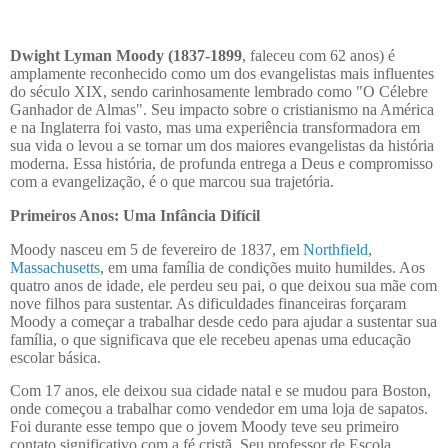
Dwight Lyman Moody (1837-1899
, faleceu com 62 anos) é
amplamente reconhecido como um dos evangelistas mais influentes
do século XIX, sendo carinhosamente lembrado como "O Célebre
Ganhador de Almas". Seu impacto sobre o cristianismo na América
e na Inglaterra foi vasto, mas uma experiência transformadora em
sua vida o levou a se tornar um dos maiores evangelistas da história
moderna. Essa história, de profunda entrega a Deus e compromisso
com a evangelização, é o que marcou sua trajetória.
Primeiros Anos: Uma Infância Difícil
Moody nasceu em 5 de fevereiro de 1837, em
Northfield,
Massachusetts
, em uma família de condições muito humildes. Aos
quatro anos de idade, ele perdeu seu pai, o que deixou sua mãe com
nove filhos para sustentar. As dificuldades financeiras forçaram
Moody a começar a trabalhar desde cedo para ajudar a sustentar sua
família, o que significava que ele recebeu apenas uma educação
escolar básica.
Com 17 anos, ele deixou sua cidade natal e se mudou para Boston,
onde começou a trabalhar como vendedor em uma loja de sapatos.
Foi durante esse tempo que o jovem Moody teve seu primeiro
contato significativo com a fé cristã. Seu professor de Escola