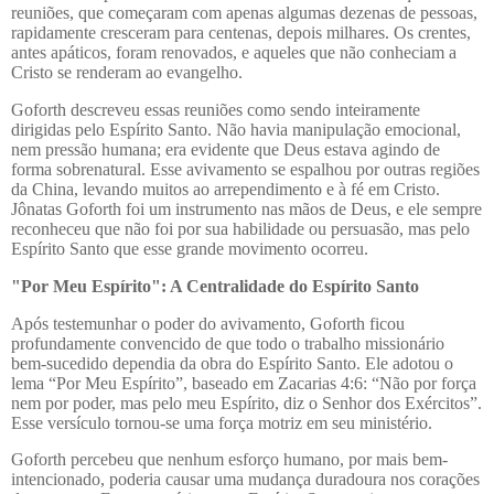
reuniões, que começaram com apenas algumas dezenas de pessoas,
rapidamente cresceram para centenas, depois milhares. Os crentes,
antes apáticos, foram renovados, e aqueles que não conheciam a
Cristo se renderam ao evangelho.
Goforth descreveu essas reuniões como sendo inteiramente
dirigidas pelo Espírito Santo. Não havia manipulação emocional,
nem pressão humana; era evidente que Deus estava agindo de
forma sobrenatural. Esse avivamento se espalhou por outras regiões
da China, levando muitos ao arrependimento e à fé em Cristo.
Jônatas Goforth foi um instrumento nas mãos de Deus, e ele sempre
reconheceu que não foi por sua habilidade ou persuasão, mas pelo
Espírito Santo que esse grande movimento ocorreu.
"Por Meu Espírito": A Centralidade do Espírito Santo
Após testemunhar o poder do avivamento, Goforth ficou
profundamente convencido de que todo o trabalho missionário
bem-sucedido dependia da obra do Espírito Santo. Ele adotou o
lema “Por Meu Espírito”, baseado em Zacarias 4:6: “Não por força
nem por poder, mas pelo meu Espírito, diz o Senhor dos Exércitos”.
Esse versículo tornou-se uma força motriz em seu ministério.
Goforth percebeu que nenhum esforço humano, por mais bem-
intencionado, poderia causar uma mudança duradoura nos corações