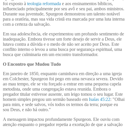
foi exposto à
teologia reformada
e aos ensinamentos bíblicos,
influenciado principalmente por seu avô e seu pai, ambos ministros.
Durante sua juventude, Spurgeon demonstrou um talento notável
para a oratória, mas sua vida cristã era marcada por uma luta interna
com a certeza da salvação.
Em sua adolescência, ele experimentou um profundo sentimento de
inadequação. Embora tivesse um forte desejo de servir a Deus, ele
lutava contra a dúvida e o medo de não ser aceito por Deus. Este
conflito interno o levou a uma busca por segurança espiritual, uma
busca que culminaria em um encontro transformador.
O Encontro que Mudou Tudo
Em janeiro de 1850, enquanto caminhava em direção a uma igreja
em Colchester, Spurgeon foi pego em uma nevasca severa. Devido
ao mau tempo, ele se viu forçado a entrar em uma pequena capela
metodista, onde uma congregação estava reunida. Embora o
pregador titular estivesse ausente, um leigo tomou o seu lugar. Este
homem simples pregou um sermão baseado em
Isaías 45:22
: "Olhai
para mim, e sede salvos, vós todos os termos da terra; porque eu
sou Deus, e não há outro."
A mensagem impactou profundamente Spurgeon. Ele ouviu com
atenção enquanto o pregador repetia a exortação de que a salvação