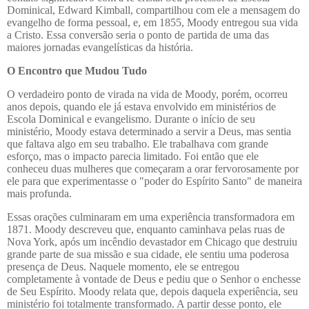
Dominical, Edward Kimball, compartilhou com ele a mensagem do
evangelho de forma pessoal, e, em 1855, Moody entregou sua vida
a Cristo. Essa conversão seria o ponto de partida de uma das
maiores jornadas evangelísticas da história.
O Encontro que Mudou Tudo
O verdadeiro ponto de virada na vida de Moody, porém, ocorreu
anos depois, quando ele já estava envolvido em ministérios de
Escola Dominical e evangelismo. Durante o início de seu
ministério, Moody estava determinado a servir a Deus, mas sentia
que faltava algo em seu trabalho. Ele trabalhava com grande
esforço, mas o impacto parecia limitado. Foi então que ele
conheceu duas mulheres que começaram a orar fervorosamente por
ele para que experimentasse o "poder do Espírito Santo" de maneira
mais profunda.
Essas orações culminaram em uma experiência transformadora em
1871. Moody descreveu que, enquanto caminhava pelas ruas de
Nova York, após um incêndio devastador em Chicago que destruiu
grande parte de sua missão e sua cidade, ele sentiu uma poderosa
presença de Deus. Naquele momento, ele se entregou
completamente à vontade de Deus e pediu que o Senhor o enchesse
de Seu Espírito. Moody relata que, depois daquela experiência, seu
ministério foi totalmente transformado. A partir desse ponto, ele