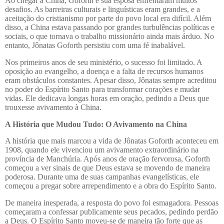
Ao chegar à China, Goforth e sua esposa enfrentaram muitos
desafios. As barreiras culturais e linguísticas eram grandes, e a
aceitação do cristianismo por parte do povo local era difícil. Além
disso, a China estava passando por grandes turbulências políticas e
sociais, o que tornava o trabalho missionário ainda mais árduo. No
entanto, Jônatas Goforth persistiu com uma fé inabalável.
Nos primeiros anos de seu ministério, o sucesso foi limitado. A
oposição ao evangelho, a doença e a falta de recursos humanos
eram obstáculos constantes. Apesar disso, Jônatas sempre acreditou
no poder do Espírito Santo para transformar corações e mudar
vidas. Ele dedicava longas horas em oração, pedindo a Deus que
trouxesse avivamento à China.
A História que Mudou Tudo: O Avivamento na China
A história que mais marcou a vida de Jônatas Goforth aconteceu em
1908, quando ele vivenciou um avivamento extraordinário na
província de Manchúria. Após anos de oração fervorosa, Goforth
começou a ver sinais de que Deus estava se movendo de maneira
poderosa. Durante uma de suas campanhas evangelísticas, ele
começou a pregar sobre arrependimento e a obra do Espírito Santo.
De maneira inesperada, a resposta do povo foi esmagadora. Pessoas
começaram a confessar publicamente seus pecados, pedindo perdão
a Deus. O Espírito Santo moveu-se de maneira tão forte que as