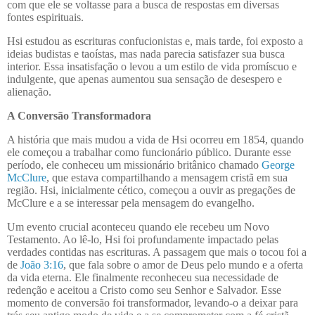
com que ele se voltasse para a busca de respostas em diversas
fontes espirituais.
Hsi estudou as escrituras confucionistas e, mais tarde, foi exposto a
ideias budistas e taoístas, mas nada parecia satisfazer sua busca
interior. Essa insatisfação o levou a um estilo de vida promíscuo e
indulgente, que apenas aumentou sua sensação de desespero e
alienação.
A Conversão Transformadora
A história que mais mudou a vida de Hsi ocorreu em 1854, quando
ele começou a trabalhar como funcionário público. Durante esse
período, ele conheceu um missionário britânico chamado
George
McClure
, que estava compartilhando a mensagem cristã em sua
região. Hsi, inicialmente cético, começou a ouvir as pregações de
McClure e a se interessar pela mensagem do evangelho.
Um evento crucial aconteceu quando ele recebeu um Novo
Testamento. Ao lê-lo, Hsi foi profundamente impactado pelas
verdades contidas nas escrituras. A passagem que mais o tocou foi a
de
João 3:16
, que fala sobre o amor de Deus pelo mundo e a oferta
da vida eterna. Ele finalmente reconheceu sua necessidade de
redenção e aceitou a Cristo como seu Senhor e Salvador. Esse
momento de conversão foi transformador, levando-o a deixar para