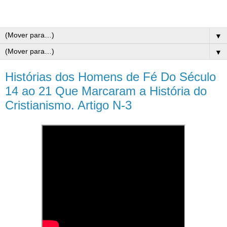
▼
▼
Histórias dos Homens de Fé Do Século
14 ao 21 Que Marcaram a História do
Cristianismo. Artigo N-3