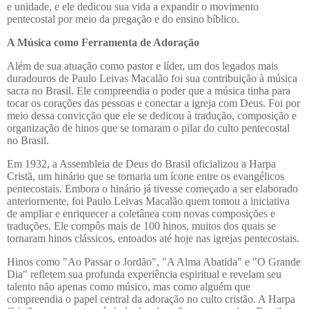
e unidade, e ele dedicou sua vida a expandir o movimento
pentecostal por meio da pregação e do ensino bíblico.
A Música como Ferramenta de Adoração
Além de sua atuação como pastor e líder, um dos legados mais
duradouros de Paulo Leivas Macalão foi sua contribuição à música
sacra no Brasil. Ele compreendia o poder que a música tinha para
tocar os corações das pessoas e conectar a igreja com Deus. Foi por
meio dessa convicção que ele se dedicou à tradução, composição e
organização de hinos que se tornaram o pilar do culto pentecostal
no Brasil.
Em 1932, a Assembleia de Deus do Brasil oficializou a Harpa
Cristã, um hinário que se tornaria um ícone entre os evangélicos
pentecostais. Embora o hinário já tivesse começado a ser elaborado
anteriormente, foi Paulo Leivas Macalão quem tomou a iniciativa
de ampliar e enriquecer a coletânea com novas composições e
traduções. Ele compôs mais de 100 hinos, muitos dos quais se
tornaram hinos clássicos, entoados até hoje nas igrejas pentecostais.
Hinos como "Ao Passar o Jordão", "A Alma Abatida" e "O Grande
Dia" refletem sua profunda experiência espiritual e revelam seu
talento não apenas como músico, mas como alguém que
compreendia o papel central da adoração no culto cristão. A Harpa