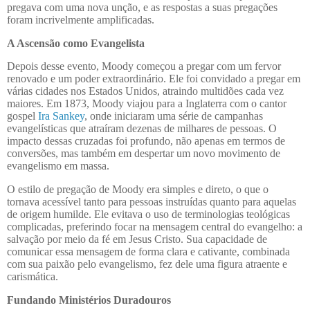
pregava com uma nova unção, e as respostas a suas pregações
foram incrivelmente amplificadas.
A Ascensão como Evangelista
Depois desse evento, Moody começou a pregar com um fervor
renovado e um poder extraordinário. Ele foi convidado a pregar em
várias cidades nos Estados Unidos, atraindo multidões cada vez
maiores. Em 1873, Moody viajou para a Inglaterra com o cantor
gospel
Ira Sankey
, onde iniciaram uma série de campanhas
evangelísticas que atraíram dezenas de milhares de pessoas. O
impacto dessas cruzadas foi profundo, não apenas em termos de
conversões, mas também em despertar um novo movimento de
evangelismo em massa.
O estilo de pregação de Moody era simples e direto, o que o
tornava acessível tanto para pessoas instruídas quanto para aquelas
de origem humilde. Ele evitava o uso de terminologias teológicas
complicadas, preferindo focar na mensagem central do evangelho: a
salvação por meio da fé em Jesus Cristo. Sua capacidade de
comunicar essa mensagem de forma clara e cativante, combinada
com sua paixão pelo evangelismo, fez dele uma figura atraente e
carismática.
Fundando Ministérios Duradouros