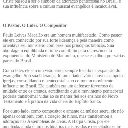
Cristã passou a ser o símbolo da adoração pentecostal no Brasil, e
sua influência sobre a cultura musical evangélica é incalculável.
O Pastor, O Líder, O Compositor
Paulo Leivas Macalão era um homem multifacetado. Como pastor,
ele era conhecido por sua forte liderança e pela maneira como
orientava seu ministério com base nos princípios bíblicos. Sua
abordagem equilibrada e firme contribuiu para o crescimento
exponencial do Ministério de Madureira, que se espalhou por várias
partes do Brasil.
Como líder, ele era um visionário, sempre focado na expansão do
evangelho. Sob sua liderança, foram criados vários novos campos e
igrejas, consolidando o pentecostalismo como um movimento
influente no Brasil. Ele também era um defensor fervoroso da
unidade entre os crentes, acreditando que o movimento pentecostal
poderia transformar vidas ao se manter fiel aos ensinos do Novo
Testamento e à prática da vida cheia do Espírito Santo.
Por outro lado, como compositor e amante da música sacra, ele não
apenas contribuiu com a criação de hinos, mas transformou a
adoração nas Assembleias de Deus. A Harpa Cristã, por ele
ampliada, ainda é um dos hinários mais usados e respeitados entre