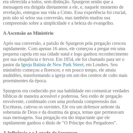
era oferecida a todos, sem distinção. Spurgeon sentiu que a
mensagem era dirigida diretamente a ele, e, naquele momento de
revelação, entregou sua vida a Cristo. Essa experiência foi crucial,
pois não só selou sua conversão, mas também mudou sua
compreensão sobre a simplicidade e a beleza do evangelho.
A Ascensão ao Ministério
Após sua conversão, a paixão de Spurgeon pela pregação cresceu
rapidamente. Com apenas 16 anos, ele começou a pregar em uma
pequena capela em sua cidade natal e logo ganhou reconhecimento
por sua eloquência e fervor. Em 1854, ele foi chamado para ser o
pastor da
Igreja Batista de New Park Street
, em Londres. Seu
ministério começou a florescer, e em pouco tempo, ele atraiu
multidões, transformando a igreja em um dos centros de culto mais
proeminentes da época.
Spurgeon era conhecido por sua habilidade em comunicar verdades
bíblicas de maneira acessível e poderosa. Seu estilo de pregação
envolvente, combinado com uma profunda compreensão das
Escrituras, cativou os ouvintes. Ele era um defensor ardente da
soberania de Deus e da doutrina da graça, temas que permeavam
suas mensagens. Sua pregação era tão impactante que ele
rapidamente ganhou o título de "O Príncipe dos Pregadores".
A Influência e o Legado de Spurgeon