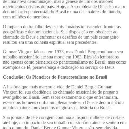
de uma nova denominação, mas a gênese de um dos maiores
movimentos cristãos do país. Hoje, a Assembleia de Deus é a maior
denominação pentecostal do Brasil e uma das maiores do mundo,
com milhões de membros.
O impacto do trabalho desses missionários transcendeu fronteiras
geográficas e denominacionais. Sua disposição em obedecer ao
chamado de Deus e enfrentar os desafios de um país estrangeiro
resultou em uma colheita espiritual sem precedentes.
Gunnar Vingren faleceu em 1933, mas Daniel Berg continuou seu
trabalho missionário até sua morte em 1963. Eles são lembrados
não apenas como pioneiros do pentecostalismo no Brasil, mas como
exemplos de fé, perseverança e dedicação ao serviço de Deus.
Conclusão: Os Pioneiros do Pentecostalismo no Brasil
A história que mais marcou a vida de Daniel Berg e Gunnar
Vingren foi sua obediência ao chamado missionário de pregar o
evangelho no Brasil. Sem saber exatamente o que enfrentariam,
esses dois homens confiaram plenamente em Deus e deram início a
um dos maiores movimentos religiosos da história do Brasil.
Sua jornada de fé e coragem continua a inspirar milhões de cristãos
até hoje, e o impacto de seu trabalho missionário ainda é sentido em
todo o mundo. Daniel Berg e Gunnar Vingren são, sem dúvida,