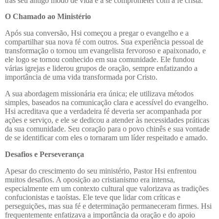
trás seu antigo modo de vida e a se comprometer com a fé cristã.
O Chamado ao Ministério
Após sua conversão, Hsi começou a pregar o evangelho e a
compartilhar sua nova fé com outros. Sua experiência pessoal de
transformação o tornou um evangelista fervoroso e apaixonado, e
ele logo se tornou conhecido em sua comunidade. Ele fundou
várias igrejas e liderou grupos de oração, sempre enfatizando a
importância de uma vida transformada por Cristo.
A sua abordagem missionária era única; ele utilizava métodos
simples, baseados na comunicação clara e acessível do evangelho.
Hsi acreditava que a verdadeira fé deveria ser acompanhada por
ações e serviço, e ele se dedicou a atender às necessidades práticas
da sua comunidade. Seu coração para o povo chinês e sua vontade
de se identificar com eles o tornaram um líder respeitado e amado.
Desafios e Perseverança
Apesar do crescimento do seu ministério, Pastor Hsi enfrentou
muitos desafios. A oposição ao cristianismo era intensa,
especialmente em um contexto cultural que valorizava as tradições
confucionistas e taoístas. Ele teve que lidar com críticas e
perseguições, mas sua fé e determinação permaneceram firmes. Hsi
frequentemente enfatizava a importância da oração e do apoio