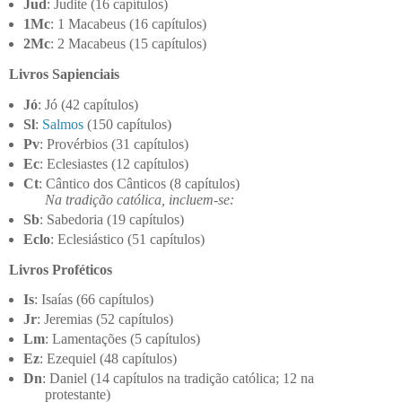
Jud
: Judite (16 capítulos)
1Mc
: 1 Macabeus (16 capítulos)
2Mc
: 2 Macabeus (15 capítulos)
Livros Sapienciais
Jó
: Jó (42 capítulos)
Sl
:
Salmos
(150 capítulos)
Pv
: Provérbios (31 capítulos)
Ec
: Eclesiastes (12 capítulos)
Ct
: Cântico dos Cânticos (8 capítulos)
Na tradição católica, incluem-se:
Sb
: Sabedoria (19 capítulos)
Eclo
: Eclesiástico (51 capítulos)
Livros Proféticos
Is
: Isaías (66 capítulos)
Jr
: Jeremias (52 capítulos)
Lm
: Lamentações (5 capítulos)
Ez
: Ezequiel (48 capítulos)
Dn
: Daniel (14 capítulos na tradição católica; 12 na
protestante)