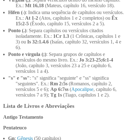
Ex.:
Mt 16,18
(Mateus, capítulo 16, versículo 18).
Hífen (-)
: Indica uma sequência de capítulos ou versículos.
Ex.:
At 1-2
(Atos, capítulos 1 e 2 completos) ou
Êx
15:2-5
(Êxodo, capítulo 15, versículos 2 a 5).
Ponto (.)
: Separa capítulos ou versículos citados
isoladamente. Ex.:
1Cr 1.3
(1 Crônicas, capítulos 1 e
3) ou
Is 32:1.4.6
(Isaías, capítulo 32, versículos 1, 4 e
6).
Ponto e vírgula (;)
: Separa grupos de capítulos e
versículos do mesmo livro. Ex.:
Jo 3:23-25;6:1-4
(João, capítulo 3, versículos 23 a 25 e capítulo 6,
versículos 1 a 4).
"s" e "ss"
: "s" significa "seguinte" e "ss" significa
"seguintes". Ex.:
Rm 2:5s
(Romanos, capítulo 2,
versículos 5 e 6);
Ap 6:7ss
(
Apocalipse
, capítulo 6,
versículos 7 a 9);
Tg 1s
(Tiago, capítulos 1 e 2).
Lista de Livros e Abreviações
Antigo Testamento
Pentateuco
Gn
:
Gênesis
(50 capítulos)