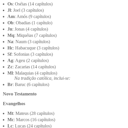
Os
: Oséias (14 capítulos)
Jl
: Joel (3 capítulos)
Am
: Amós (9 capítulos)
Ob
: Obadias (1 capítulo)
Jn
: Jonas (4 capítulos)
Mq
: Miquéias (7 capítulos)
Na
: Naum (3 capítulos)
Hc
: Habacuque (3 capítulos)
Sf
: Sofonias (3 capítulos)
Ag
: Ageu (2 capítulos)
Zc
: Zacarias (14 capítulos)
Ml
: Malaquias (4 capítulos)
Na tradição católica, inclui-se:
Br
: Baruc (6 capítulos)
Novo Testamento
Evangelhos
Mt
: Mateus (28 capítulos)
Mc
: Marcos (16 capítulos)
Lc
: Lucas (24 capítulos)