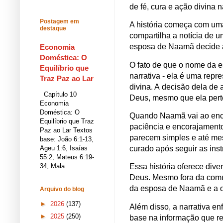
de fé, cura e ação divina 
Postagem em
A história começa com uma
destaque
compartilha a notícia de um
esposa de Naamã decide a
Economia
Doméstica: O
O fato de que o nome da 
Equilíbrio que
narrativa - ela é uma rep
Traz Paz ao Lar
divina. A decisão dela de 
Capítulo 10
Deus, mesmo que ela perte
Economia
Doméstica: O
Quando Naamã vai ao enco
Equilíbrio que Traz
paciência e encorajamento
Paz ao Lar Textos
parecem simples e até me
base: João 6:1-13,
Ageu 1:6, Isaías
curado após seguir as inst
55:2, Mateus 6:19-
34, Mala...
Essa história oferece dive
Deus. Mesmo fora da comuni
da esposa de Naamã e a 
Arquivo do blog
►
2026
(137)
Além disso, a narrativa en
►
2025
(250)
base na informação que re