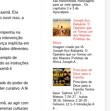
são transmitidas mensagens
para as sete igrejas . Os
capítulos 2 e 3 do
Naamã. Ela
Apocalipse ...
 ouvir isso, a
Joseph Ayo
Babalola: O
Operário que
se Tornou um
sempenha na
dos Maiores
a intervenção
Profetas da
África
ança implícita em
Imagem criado por IA
ades diferentes.
Joseph Ayo Babalola: O
Operário que se Tornou um
xemplo de
dos Maiores Profetas da
África Joseph A...
do as instruções
Naamã é
Princípios de
Deus para a
Família
Princípios de
dade do poder de
Deus para a
r curativo. A fé
Família Textos
base: Salmos 127:1 ;
Mateus 7:24–27 ; Isaías
38:16; Gênesis 2:18–25 ;
amã, ao agir com
Gênesis 12:1–3 Introdução A
p...
reiras culturais