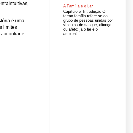
traintuitivas,
A Família e o Lar
Capítulo 5 Introdução O
termo família refere-se ao
grupo de pessoas unidas por
tória é uma
vínculos de sangue, aliança
 limites
ou afeto; já o lar é o
 aoconfiar e
ambient...