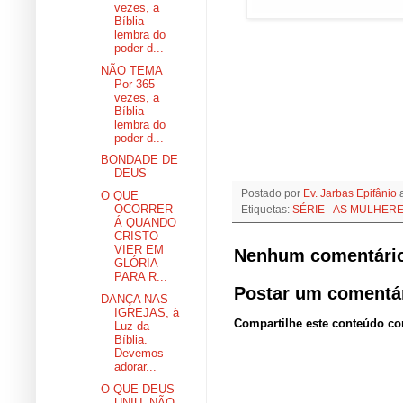
vezes, a
Bíblia
lembra do
poder d...
NÃO TEMA
Por 365
vezes, a
Bíblia
lembra do
poder d...
BONDADE DE
DEUS
Postado por
Ev. Jarbas Epifânio
O QUE
OCORRER
Etiquetas:
SÉRIE - AS MULHERE
Á QUANDO
CRISTO
VIER EM
Nenhum comentári
GLÓRIA
PARA R...
Postar um comentá
DANÇA NAS
IGREJAS, à
Compartilhe este conteúdo c
Luz da
Bíblia.
Devemos
adorar...
O QUE DEUS
UNIU, NÃO