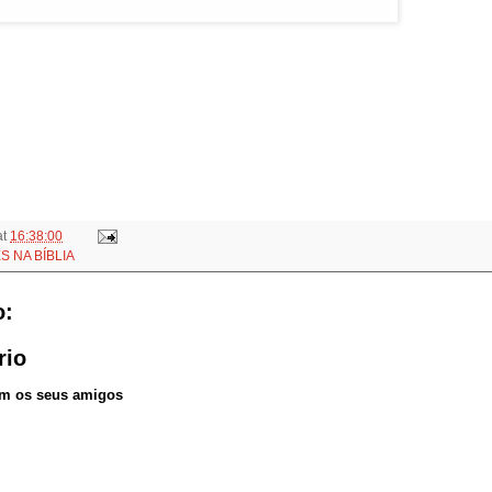
at
16:38:00
S NA BÍBLIA
o:
rio
om os seus amigos