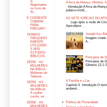
is
A Arca da Aliança: História, 
Registrados
Introdução A Arca da Aliança
no Livro de
judaico-cristã,...
At...
É COERENTE
AS SETE IGREJAS DO AP
COBRAR
Logo após a visão de Cristo 
PARA
Apocalipse ...
PREGAR?
Joseph Ayo Bab
TERMOS
Imagem criado 
FREQUENT
A...
EMENTE
UTILIZADO
S NOS
ESTUDOS
BÍBLICOS
Princípios de D
Princípios de 
SÉRIE - AS
Gênesis 12:1–3 
MULHERES
NA BÍBLIA -
Mulheres do
Taberná...
A Família e o Lar
SÉRIE - AS
Capítulo 5 Introdução O termo
MULHERES
ambient...
NA BÍBLIA-
A mulher
cuxita, se...
Política de Privacidade
SÉRIE - AS
MULHERES