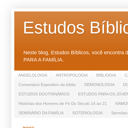
Estudos Bíbli
Neste blog, Estudos Bíblicos, você enco
PARA A FAMÍLIA.
ANGELOLOGIA
ANTROPOLOGIA
BIBLIOGIA
C
Comentário Expositivo da bíblia
DEMONOLOGIA
D
ESTUDOS DOUTRINÁRIOS
ESTUDOS PARA OS JOVE
Histórias dos Homens de Fé Do Século 14 ao 21
NAMO
SEMINÁRIO DA FAMÍLIA
SOTERIOLOGIA
Sermões