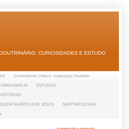
GICO, DOUTRINÁRIO, CURIOSIDADES E ESTUDO
GIA
Comentando Vídeos: Inspiração Youtuber
PARA FAMÍLIA
ESTUDOS
HISTÓRIAS
 QUEM NA ÉPOCA DE JESUS
SANTNATOLOGIA
e