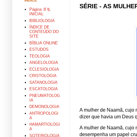
ÍNDICE
SÉRIE - AS MULHER
Página 📄📃
INICIAL
BIBLIOLOGIA
ÍNDICE DE
CONTEÚDO DO
SITE
BÍBLIA ONLINE
ESTUDOS
TEOLOGIA
ANGELOLOGIA
ECLESIOLOGIA
CRISTOLOGIA
SATANOLOGIA
ESCATOLOGIA
PNEUMATOLOG
IA
DEMONOLOGIA
A mulher de Naamã, cujo 
ANTROPOLOGI
dizer que havia um Deus q
A
HAMARTIOLOGI
A mulher de Naamã, cujo n
A
desempenha um papel cruci
SOTERIOLOGIA