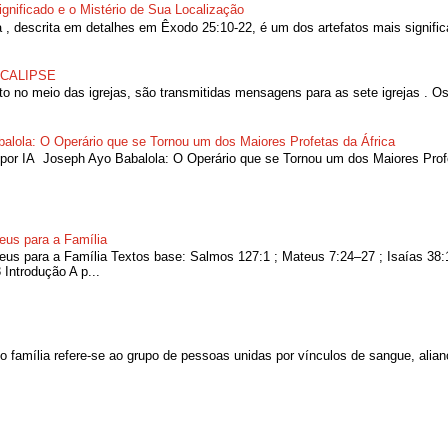
Significado e o Mistério de Sua Localização
 , descrita em detalhes em Êxodo 25:10-22, é um dos artefatos mais significa
OCALIPSE
no meio das igrejas, são transmitidas mensagens para as sete igrejas . Os 
alola: O Operário que se Tornou um dos Maiores Profetas da África
por IA Joseph Ayo Babalola: O Operário que se Tornou um dos Maiores Prof
eus para a Família
Deus para a Família Textos base: Salmos 127:1 ; Mateus 7:24–27 ; Isaías 38:
Introdução A p...
 família refere-se ao grupo de pessoas unidas por vínculos de sangue, aliança