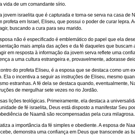
na vida de um comandante sírio.
 jovem israelita que é capturada e torna-se serva na casa de 
 profeta em Israel, Eliseu, que possui o poder de curar lepra. Ao
gir, buscando a cura para seu marido.
esposa não é especificado é emblemático do papel que ela de
resentação mais ampla das ações e da fé daqueles que buscam 
agir em resposta à informação da jovem serva reflete uma confi
nça a uma cultura estrangeira e, provavelmente, adorasse deid
ntro do profeta Eliseu, é a esposa que se destaca como um e
. Ela o incentiva a seguir as instruções de Eliseu, mesmo quan
smo estranhas. A fé dela se destaca quando, eventualmente, 
ruções de mergulhar sete vezes no rio Jordão.
rsas lições teológicas. Primeiramente, ela destaca a universali
dade de fé israelita, Deus está disposto a manifestar Seu pode
obediência de Naamã são recompensadas pela cura milagrosa.
fatiza a importância da fé simples e obediente. A esposa de Na
cebe, demonstra uma confiança em Deus que transcende as bar