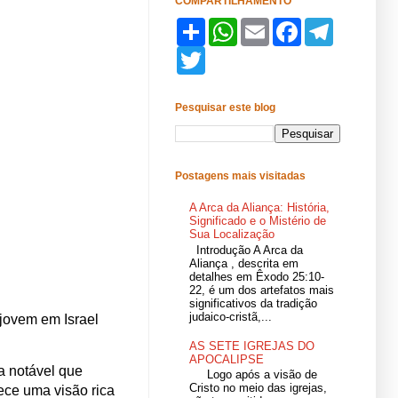
COMPARTILHAMENTO
S
W
E
F
T
h
h
m
a
e
a
T
a
a
c
l
r
w
t
i
e
e
e
i
s
l
b
g
t
A
o
r
Pesquisar este blog
t
p
o
a
e
p
k
m
r
Postagens mais visitadas
A Arca da Aliança: História,
Significado e o Mistério de
Sua Localização
Introdução A Arca da
Aliança , descrita em
detalhes em Êxodo 25:10-
22, é um dos artefatos mais
significativos da tradição
judaico-cristã,...
jovem em Israel
AS SETE IGREJAS DO
APOCALIPSE
a notável que
Logo após a visão de
Cristo no meio das igrejas,
ece uma visão rica