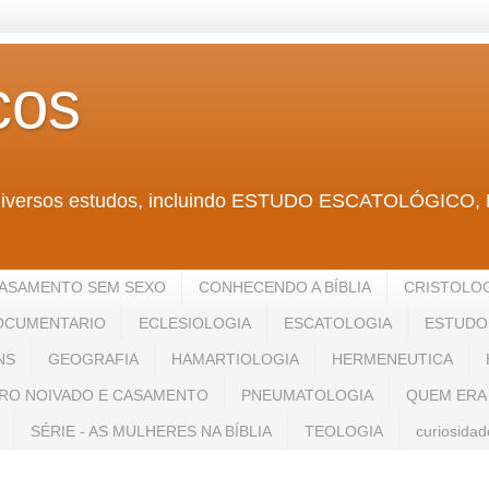
cos
ntra diversos estudos, incluindo ESTUDO ESCATOLÓ
ASAMENTO SEM SEXO
CONHECENDO A BÍBLIA
CRISTOLO
OCUMENTARIO
ECLESIOLOGIA
ESCATOLOGIA
ESTUDO 
NS
GEOGRAFIA
HAMARTIOLOGIA
HERMENEUTICA
RO NOIVADO E CASAMENTO
PNEUMATOLOGIA
QUEM ERA
SÉRIE - AS MULHERES NA BÍBLIA
TEOLOGIA
curiosidad