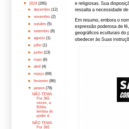
e religiosas. Sua disposi
▼
2024
(285)
ressalta a necessidade d
►
dezembro
(12)
►
novembro
(2)
Em resumo, embora o nome
►
outubro
(5)
expressão poderosa de fé,
►
setembro
(8)
geográficos eculturais do
►
agosto
(1)
obedecer às Suas instruçõ
►
julho
(1)
►
junho
(13)
►
maio
(6)
►
abril
(4)
►
março
(69)
►
fevereiro
(86)
▼
janeiro
(78)
NÃO TEMA
Por 365
vezes, a
Bíblia
lembra do
poder d...
NÃO TEMA
Por 365